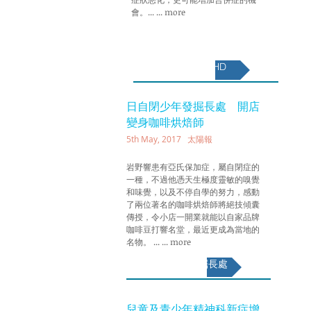
會。... ... more
7歲男童患ADHD
日自閉少年發掘長處 開店
變身咖啡烘焙師
5th May, 2017 太陽報
岩野響患有亞氏保加症，屬自閉症的
一種，不過他憑天生極度靈敏的嗅覺
和味覺，以及不停自學的努力，感動
了兩位著名的咖啡烘焙師將絕技傾囊
傳授，令小店一開業就能以自家品牌
咖啡豆打響名堂，最近更成為當地的
名物。 ... ... more
日自閉少年發掘長處
兒童及青少年精神科新症增