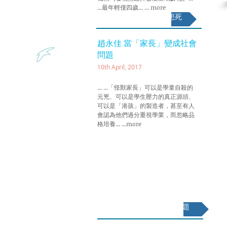
...最年輕僅四歲... ... more
面試無休止 5歲女想死
趙永佳 當「家長」變成社會
問題
10th April, 2017
... ...「怪獸家長」可以是學童自殺的
元兇、可以是學生壓力的真正源頭、
可以是「港孩」的製造者，甚至有人
會認為他們過分重視學業，而忽略品
格培養... ...more
當「家長」變成社會問題