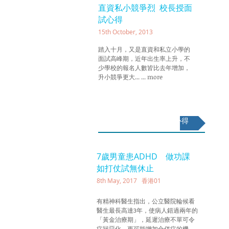
直資私小競爭烈 校長授面
試心得
15th October, 2013
踏入十月，又是直資和私立小學的
面試高峰期，近年出生率上升，不
少學校的報名人數皆比去年增加，
升小競爭更大... ... more
直資私小校長授面試心得
7歲男童患ADHD 做功課
如打仗試無休止
8th May, 2017 香港01
有精神科醫生指出，公立醫院輪候看
醫生最長高達3年，使病人錯過兩年的
「黃金治療期」，延遲治療不單可令
症狀惡化，更可能增加合併症的機