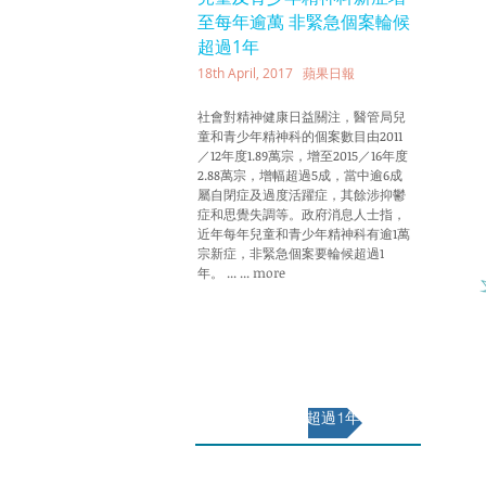
至每年逾萬 非緊急個案輪候
超過1年
18th April, 2017 蘋果日報
社會對精神健康日益關注，醫管局兒
童和青少年精神科的個案數目由2011
／12年度1.89萬宗，增至2015／16年度
2.88萬宗，增幅超過5成，當中逾6成
屬自閉症及過度活躍症，其餘涉抑鬱
症和思覺失調等。政府消息人士指，
近年每年兒童和青少年精神科有逾1萬
宗新症，非緊急個案要輪候超過1
年。 ... ... more
非緊急個案輪候超過1年