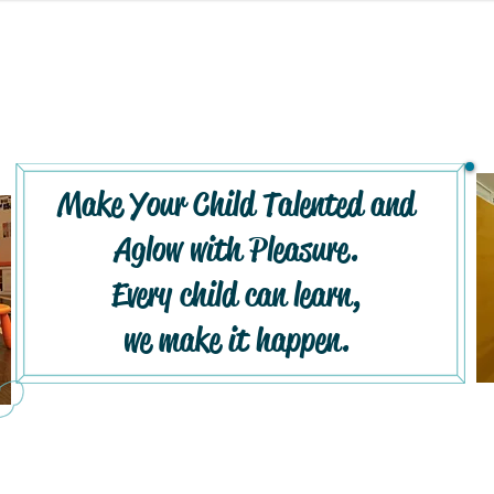
Make Your Child Talented and
Aglow with Pleasure.
Every child can learn,
we make it happen.