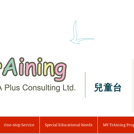
兒童台
One-stop Service
Special Educational Needs
MY TrAining Pr