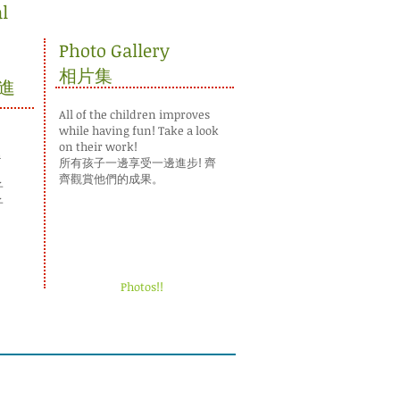
l
Photo Gallery
相片集
進
All of the children improves
while having fun! Take a look
on their work!
h
所有孩子一邊享受一邊進步! 齊
齊觀賞他們的成果。
子
子
Photos!!