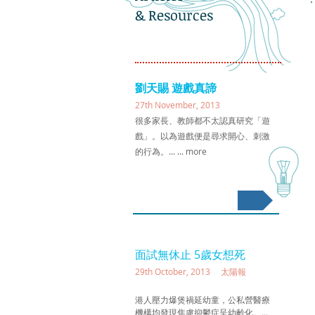
& Resources
劉天賜 遊戲真諦
27th November, 2013
很多家長、教師都不太認真研究「遊
戲」。以為遊戲便是尋求開心、刺激
的行為。... ... more
遊戲真諦
面試無休止 5歲女想死
29th October, 2013 太陽報
港人壓力爆煲禍延幼童，公私營醫療
機構均發現焦慮抑鬱症呈幼齡化。...